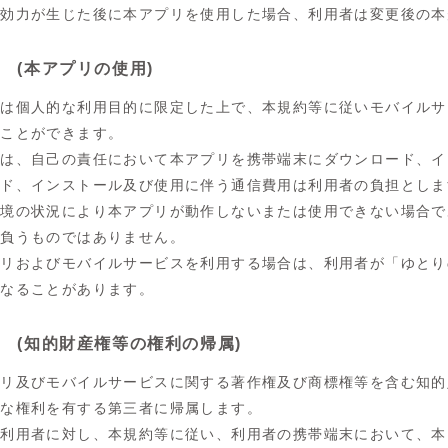
の効力が生じた後に本アプリを使用した場合、利用者は変更後の本
条 (本アプリの使用)
者は個人的な利用目的に限定した上で、本規約等に従いモバイルサ
ることができます。
者は、自己の責任において本アプリを携帯端末にダウンロード、イ
ード、インストール及び使用に伴う通信費用は利用者の負担としま
環境の状況により本アプリが動作しないまたは使用できない場合で
を負うものではありません。
プリおよびモバイルサービスを利用する場合は、利用者が「ゆとり
となることがあります。
条 (知的財産権等の権利の帰属)
プリ及びモバイルサービスに関する著作権及び商標権等を含む知的
当な権利を有する第三者に帰属します。
は利用者に対し、本規約等に従い、利用者の携帯端末において、本