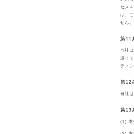
セス
は、
せん
第11
当社
通じ
ティ
第12
当社
第1
(1)
(2)