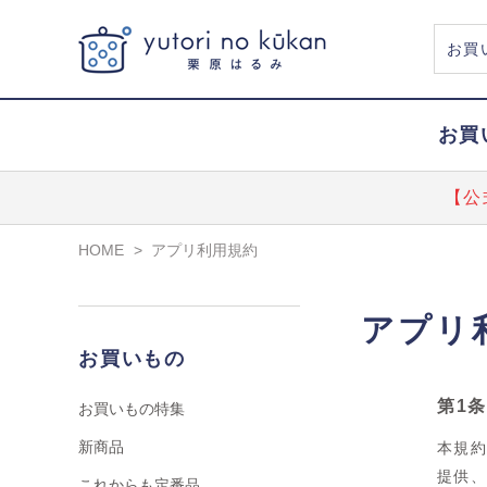
お買
【公
HOME
>
アプリ利用規約
アプリ
お買いもの
第1
お買いもの特集
新商品
本規
提供
これからも定番品