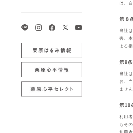
は、
第８条
当社
害、
よる
第9
当社
お、
ませ
第1
利用
もそ
利用