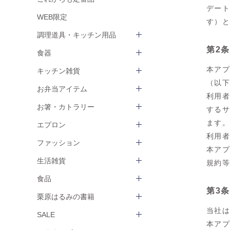
デー
WEB限定
す）
調理道具・キッチン用品
第2条
食器
本ア
キッチン雑貨
（以
お弁当アイテム
利用
お箸・カトラリー
する
ます
エプロン
利用
ファッション
本ア
生活雑貨
規約
食品
第3
栗原はるみの書籍
当社
SALE
本ア