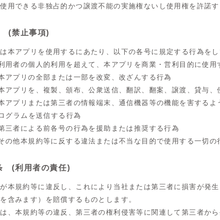
み使用できる非独占的かつ譲渡不能の実施権ないし使用権を許諾す
 (禁止事項)
者は本アプリを使用するにあたり、以下の各号に規定する行為をし
) 利用者の個人的利用を超えて、本アプリを商業・営利目的に使用
) 本アプリの全部または一部を改変、改ざんする行為
) 本アプリを、複製、頒布、公衆送信、翻訳、翻案、譲渡、貸与
) 本アプリまたは第三者の情報端末、通信機器等の機能を害する
ログラムを送信する行為
) 第三者による前各号の行為を援助または推奨する行為
) その他本規約等に反する違法または不当な目的で使用する一切の
条 (利用者の責任)
者が本規約等に違反し、これにより当社または第三者に損害が発生
用を含みます）を賠償するものとします。
者は、本規約等の違反、第三者の権利侵害等に関連して第三者から