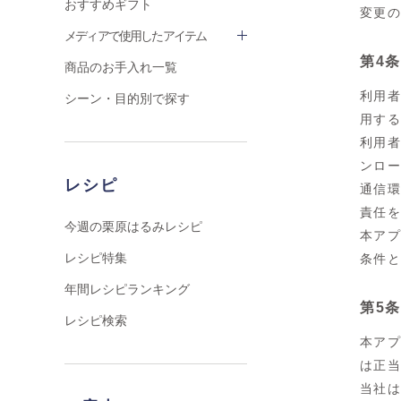
おすすめギフト
変更
メディアで使用したアイテム
第4
商品のお手入れ一覧
利用
シーン・目的別で探す
用す
利用
ンロ
レシピ
通信
責任
今週の栗原はるみレシピ
本ア
レシピ特集
条件
年間レシピランキング
第5
レシピ検索
本ア
は正
当社