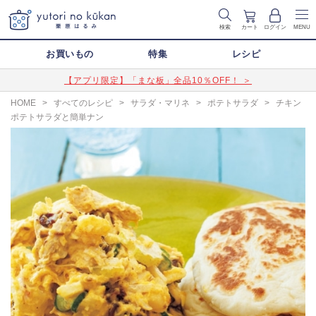
検索
カート
ログイン
MENU
お買いもの
特集
レシピ
【アプリ限定】「まな板」全品10％OFF！ ＞
HOME
>
すべてのレシピ
>
サラダ・マリネ
>
ポテトサラダ
>
チキン
ポテトサラダと簡単ナン