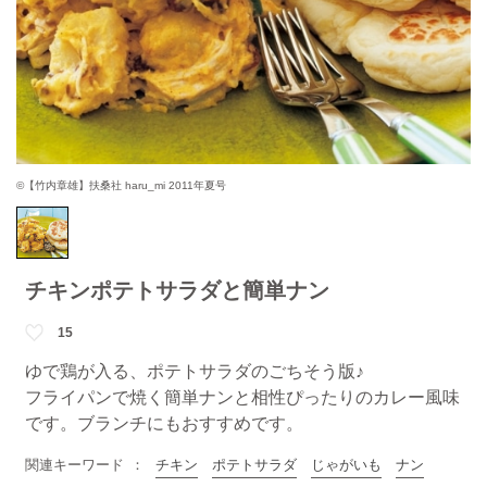
©【竹内章雄】扶桑社 haru_mi 2011年夏号
チキンポテトサラダと簡単ナン
15
ゆで鶏が入る、ポテトサラダのごちそう版♪
フライパンで焼く簡単ナンと相性ぴったりのカレー風味
です。ブランチにもおすすめです。
関連キーワード
チキン
ポテトサラダ
じゃがいも
ナン