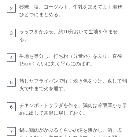
砂糖、塩、ヨーグルト、牛乳を加えてよく混ぜ、
2
ひとつにまとめる。
ラップをかぶせ、約10分おいて生地を休ませ
3
る。
生地を等分し、打ち粉（分量外）をふり、直径
4
15cmくらいに丸く平らにのばす。
熱したフライパンで軽く焼き色をつけ、返して弱
5
火で中まで火を通す。
チキンポテトサラダを作る。鶏肉は冷蔵庫から早
6
めに出して常温に戻しておく。
鍋に鶏肉がかぶるくらいの湯を沸かし、酒、塩
7