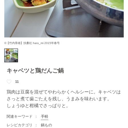
©【竹内章雄】扶桑社 haru_mi 2015年春号
キャベツと鶏だんご鍋
11
鶏肉は豆腐を混ぜてやわらかくヘルシーに。キャベツは
さっと煮て歯ごたえを残し、うまみを味わいます。
しょうゆと柑橘でさっぱりと。
関連キーワード
手軽
レシピカテゴリ
鍋もの