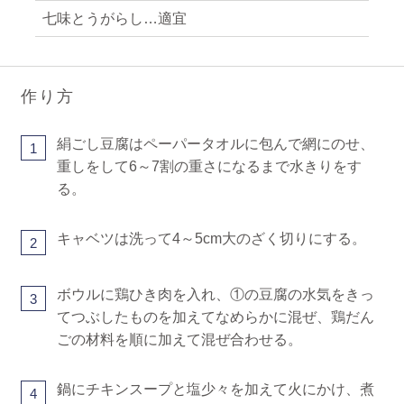
七味とうがらし…適宜
作り方
絹ごし豆腐はペーパータオルに包んで網にのせ、
1
重しをして6～7割の重さになるまで水きりをす
る。
キャベツは洗って4～5cm大のざく切りにする。
2
ボウルに鶏ひき肉を入れ、①の豆腐の水気をきっ
3
てつぶしたものを加えてなめらかに混ぜ、鶏だん
ごの材料を順に加えて混ぜ合わせる。
鍋にチキンスープと塩少々を加えて火にかけ、煮
4