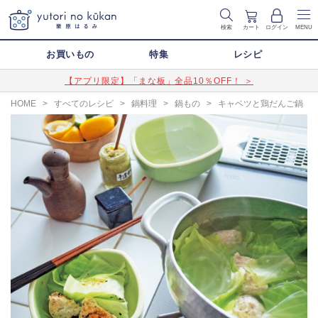
検索
カート
ログイン
MENU
お買いもの
特集
レシピ
【アプリ限定】「まな板」全品10％OFF！ ＞
HOME
>
すべてのレシピ
>
鍋料理
>
鍋もの
>
キャベツと鶏だんご鍋