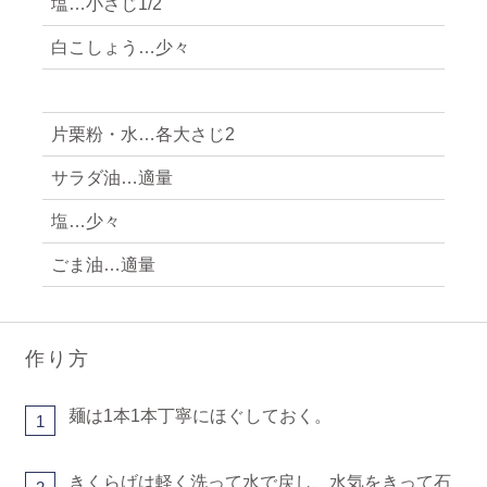
塩…小さじ1/2
白こしょう…少々
片栗粉・水…各大さじ2
サラダ油…適量
塩…少々
ごま油…適量
作り方
麺は1本1本丁寧にほぐしておく。
1
きくらげは軽く洗って水で戻し、水気をきって石