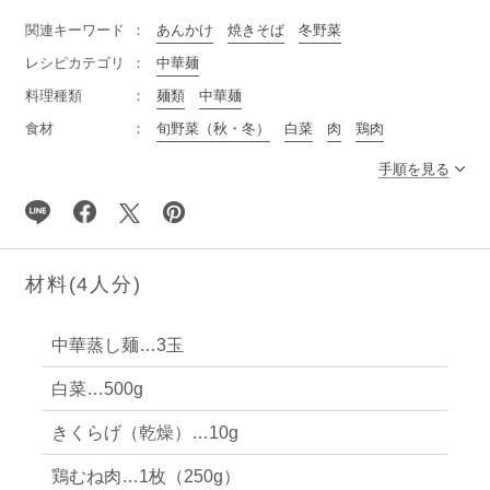
関連キーワード
あんかけ
焼きそば
冬野菜
レシピカテゴリ
中華麺
料理種類
麺類
中華麺
食材
旬野菜（秋・冬）
白菜
肉
鶏肉
手順を見る
材料(
4
人分)
中華蒸し麺…3玉
白菜…500g
きくらげ（乾燥）…10g
鶏むね肉…1枚（250g）