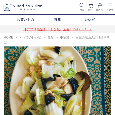
検索
カート
ログイン
MENU
お買いもの
特集
レシピ
【アプリ限定】「まな板」全品10％OFF！ ＞
HOME
>
すべてのレシピ
>
麺類
>
中華麺
>
白菜の塩あんかけ焼きそ
ば