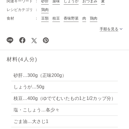
関連キーワード
砂肝
薬味
しょうが
おつまみ
夏
レシピカテゴリ
鶏肉
食材
豆類
枝豆
香味野菜
肉
鶏肉
手順を見る
材料(
4
人分)
砂肝…300g（正味200g）
しょうが…50g
枝豆…400g（ゆでてむいたもの1と1/2カップ分）
塩・こしょう…各少々
ごま油…大さじ1