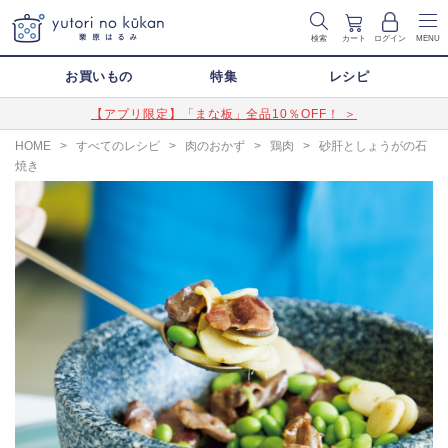
検索
カート
ログイン
MENU
お買いもの
特集
レシピ
【アプリ限定】「まな板」全品10％OFF！ ＞
HOME
>
すべてのレシピ
>
肉のおかず
>
鶏肉
>
砂肝としょうがの石
焼き