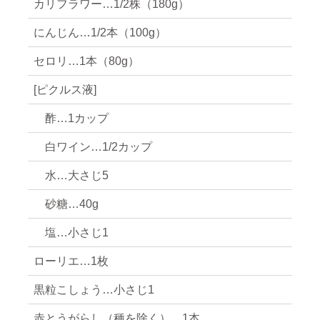
カリフラワー…1/2株（180g）
にんじん…1/2本（100g）
セロリ…1本（80g）
[ピクルス液]
酢…1カップ
白ワイン…1/2カップ
水…大さじ5
砂糖…40g
塩…小さじ1
ローリエ…1枚
黒粒こしょう…小さじ1
赤とうがらし（種を除く）…1本