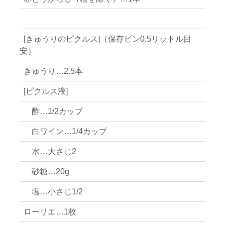
[きゅうりのピクルス]（保存ビン0.5リットル目
安）
きゅうり…2.5本
[ピクルス液]
酢…1/2カップ
白ワイン…1/4カップ
水…大さじ2
砂糖…20g
塩…小さじ1/2
ローリエ…1枚