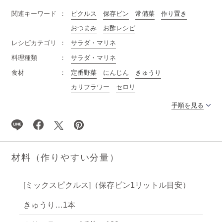
関連キーワード
ピクルス
保存ビン
常備菜
作り置き
おつまみ
お酢レシピ
レシピカテゴリ
サラダ・マリネ
料理種類
サラダ・マリネ
食材
定番野菜
にんじん
きゅうり
カリフラワー
セロリ
手順を見る
材料（作りやすい分量）
[ミックスピクルス]（保存ビン1リットル目安）
きゅうり…1本