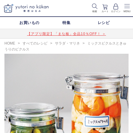
検索
カート
ログイン
MENU
お買いもの
特集
レシピ
【アプリ限定】「まな板」全品10％OFF！ ＞
HOME
>
すべてのレシピ
>
サラダ・マリネ
>
ミックスピクルスときゅ
うりのピクルス