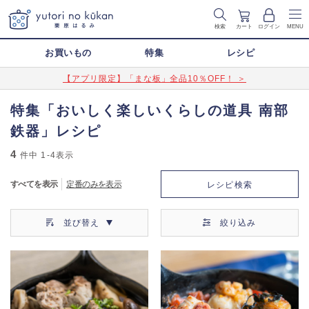
検索
カート
ログイン
MENU
お買いもの
特集
レシピ
【アプリ限定】「まな板」全品10％OFF！ ＞
特集「おいしく楽しいくらしの道具 南部
鉄器」レシピ
4
件中
1-4
表示
すべてを表示
定番のみを表示
レシピ検索
並び替え
絞り込み