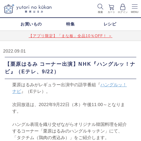
検索
カート
ログイン
MENU
お買いもの
特集
レシピ
【アプリ限定】「まな板」全品10％OFF！ ＞
2022.09.01
【栗原はるみ コーナー出演】NHK『ハングルッ！ナ
ビ』（Eテレ、9/22）
栗原はるみがレギュラー出演中の語学番組『
ハングルッ！
ナビ
』（Eテレ）。
次回放送は、2022年9月22日（木）午後11:00～となりま
す。
ハングル表現を織り交ぜながらオリジナル韓国料理を紹介
するコーナー「栗原はるみのハングルキッチン」にて、
「タクチム（鶏肉の煮込み）」をご紹介します。