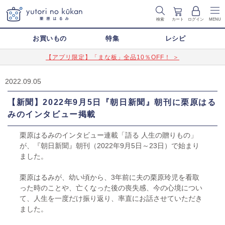
検索
カート
ログイン
MENU
お買いもの
特集
レシピ
【アプリ限定】「まな板」全品10％OFF！ ＞
2022.09.05
【新聞】2022年9月5日『朝日新聞』朝刊に栗原はる
みのインタビュー掲載
栗原はるみのインタビュー連載「語る 人生の贈りもの」
が、『朝日新聞』朝刊（2022年9月5日～23日）で始まり
ました。
栗原はるみが、幼い頃から、3年前に夫の栗原玲児を看取
った時のことや、亡くなった後の喪失感、今の心境につい
て、人生を一度だけ振り返り、率直にお話させていただき
ました。