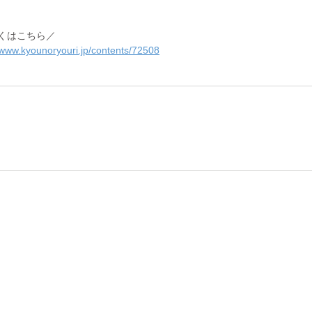
くはこちら／
/www.kyounoryouri.jp/contents/72508