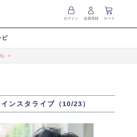
ログイン
会員登録
カート
シピ
ら ＞
ンスタライブ（10/23）