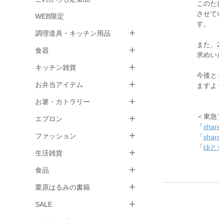
このたび
させて
WEB限定
す。
調理道具・キッチン用品
また、
食器
求めい
キッチン雑貨
今後と
お弁当アイテム
ますよ
お箸・カトラリー
＜東急
エプロン
「
sha
ファッション
「
sha
「
ゆと
生活雑貨
食品
栗原はるみの書籍
SALE