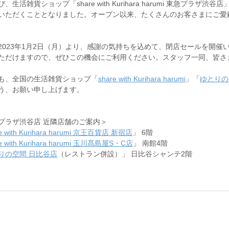
、生活雑貨ショップ「share with Kurihara harumi 東急プラザ
いただくこととなりました。オープン以来、たくさんのお客さまにご愛
2023年1月2日（月）より、感謝の気持ちを込めて、閉店セールを開催い
ただけますので、ぜひこの機会にご利用ください。スタッフ一同、皆さ
も、全国の生活雑貨ショップ「
share with Kurihara harumi
」「
ゆとりの
う、お願い申し上げます。
プラザ渋谷店 近隣店舗のご案内＞
re with Kurihara harumi 京王百貨店 新宿店
」 6階
re with Kurihara harumi 玉川髙島屋S・C店
」 南館4階
りの空間 日比谷店
（レストラン併設）」 日比谷シャンテ2階