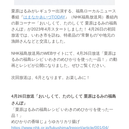
栗原はるみがレギュラー出演する、福島ローカルニュース
番組『
はまなかあいづTODAY
』（NHK福島放送局）番組内
の新コーナー「おいしくて、たのしくて 栗原はるみの福島
さんぽ」が2023年4月スタートしました！ 4月26日の初回
放送では、いわき市を訪ね、特産品の“常磐もの”や地元の
漁師さんなどと交流しました。
NHK福島放送局のWEBサイトにて、4月26日放送「栗原は
るみの福島レシピ いわきのめひかりを使った一品！」の動
画とレシピが公開になりました。ぜひご覧ください。
次回放送は、6月となります。お楽しみに！
4月26日放送「おいしくて、たのしくて 栗原はるみの福島
さんぽ」
「栗原はるみの福島レシピ いわきのめひかりを使った一
品！」
めひかりの香味じょうゆカリカリ揚げ
https://www.nhk.or.jp/fukushima/lreport/article/001/04/