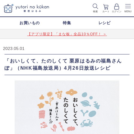
検索
カート
ログイン
MENU
お買いもの
特集
レシピ
【アプリ限定】「まな板」全品10％OFF！ ＞
2023.05.01
「おいしくて、たのしくて 栗原はるみの福島さん
ぽ」（NHK福島放送局）4月26日放送レシピ