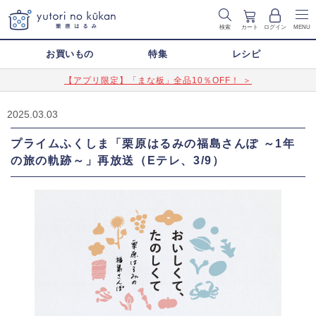
検索
カート
ログイン
MENU
お買いもの
特集
レシピ
【アプリ限定】「まな板」全品10％OFF！ ＞
2025.03.03
プライムふくしま「栗原はるみの福島さんぽ ～1年
の旅の軌跡～」再放送（Eテレ、3/9）