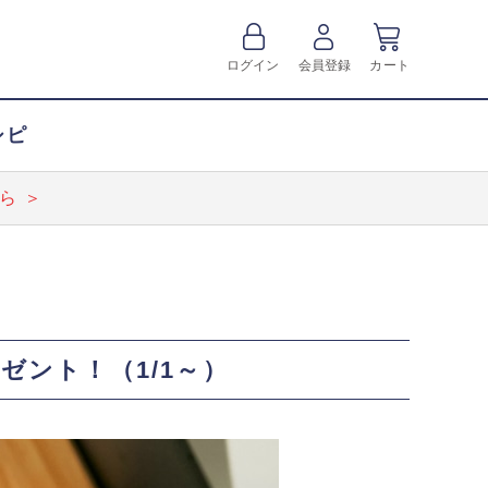
ログイン
会員登録
カート
シピ
ら ＞
ゼント！（1/1～）