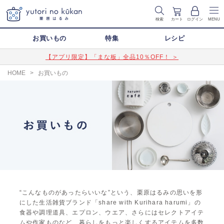
検索
カート
ログイン
MENU
お買いもの
特集
レシピ
【アプリ限定】「まな板」全品10％OFF！ ＞
HOME
>
お買いもの
“こんなものがあったらいいな”という、栗原はるみの思いを形
にした生活雑貨ブランド「share with Kurihara harumi」の
食器や調理道具、エプロン、ウエア、さらにはセレクトアイテ
ムや作家ものなど、暮らしをもっと楽しくするアイテムを多数