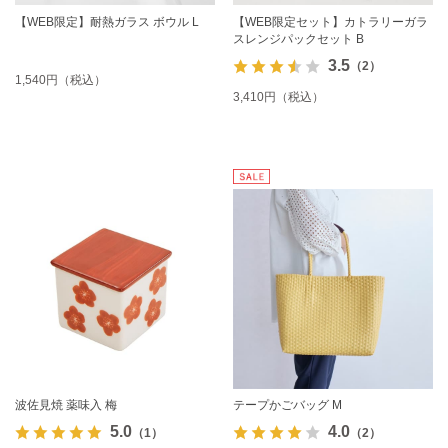
【WEB限定】耐熱ガラス ボウル L
【WEB限定セット】カトラリーガラ
スレンジパックセット B
3.5
（2）
1,540円（税込）
3,410円（税込）
波佐見焼 薬味入 梅
テープかごバッグ M
5.0
4.0
（1）
（2）