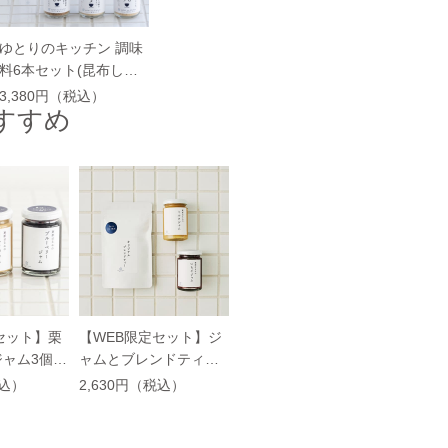
ゆとりのキッチン 調味
料6本セット(昆布しょ
うゆ/いろいろ甘酢/ごま
3,380円（税込）
すすめ
だれ/かつおだし/コンソ
メ/鶏がらスープ)
セット】栗
【WEB限定セット】ジ
ャム3個セ
ャムとブレンドティー
のセット
税込）
2,630円（税込）