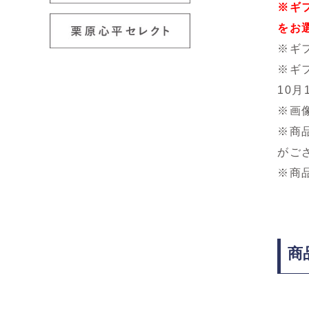
※ギ
をお
※ギ
※ギ
10
※画
※商
がご
※商
商