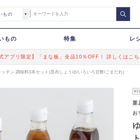
いもの
特集
レ
式アプリ限定】「まな板」全品10％OFF！ 詳しくはこち
ッチン 調味料3本セット(昆布しょうゆ/いろいろ甘酢/ごまだれ)
栗
お
ト