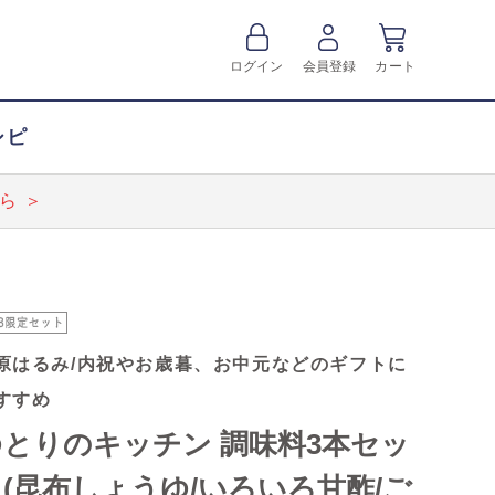
ログイン
会員登録
カート
シピ
ら ＞
原はるみ/内祝やお歳暮、お中元などのギフトに
すすめ
ゆとりのキッチン 調味料3本セッ
(昆布しょうゆ/いろいろ甘酢/ご