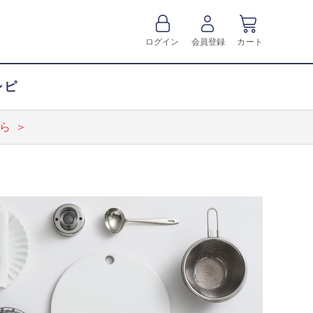
ログイン
会員登録
カート
シピ
ら ＞