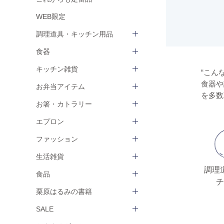
WEB限定
調理道具・キッチン用品
食器
キッチン雑貨
“こん
食器や
お弁当アイテム
を多数
お箸・カトラリー
エプロン
ファッション
生活雑貨
調理
食品
チ
栗原はるみの書籍
SALE