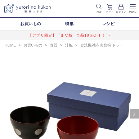
検索
カート
ログイン
MENU
お買いもの
特集
レシピ
【アプリ限定】「まな板」全品10％OFF！ ＞
HOME
>
お買いもの
>
食器
>
汁椀
>
食洗機対応 夫婦椀 ドット
Next