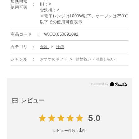
加熱機器
IH : ×
使用可否
食洗機 : ○
※電子レンジは1000W以下、オーブンは250℃
以下での使用可否表示
商品コード
WXXX050691092
カテゴリ
食器
>
汁椀
ジャンル
おすすめギフト
>
結婚祝い・引越し祝い
レビュー
5.0
1
レビュー件数：
件