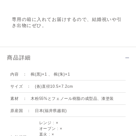
専用の箱に入れてお届けするので、結婚祝いや引
き出物にぜひ。
商品詳細
内容
椀(黒)×1 、 椀(朱)×1
サイズ
(各)直径10.5×7.2cm
素材
木粉55%とフェノール樹脂の成型品、漆塗装
原産国
日本(福井県越前)
レンジ : ×
オーブン : ×
直火 : ×