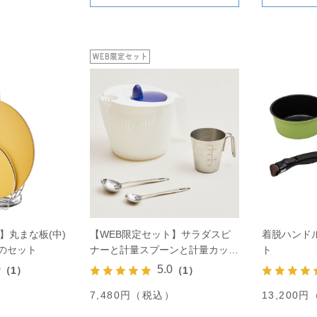
】丸まな板(中)
【WEB限定セット】サラダスピ
着脱ハンド
のセット
ナーと計量スプーンと計量カップ
ト
のセット
0
5.0
（1）
（1）
7,480円（税込）
13,200
）