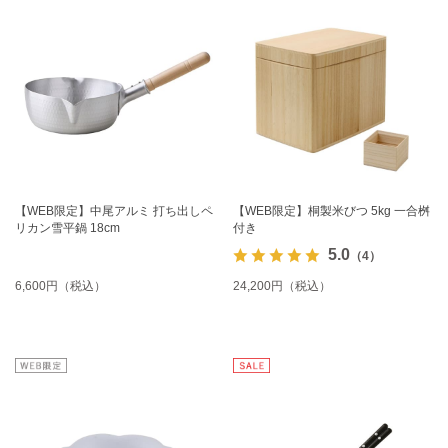
【WEB限定】中尾アルミ 打ち出しペ
【WEB限定】桐製米びつ 5kg 一合桝
リカン雪平鍋 18cm
付き
5.0
（4）
6,600円（税込）
24,200円（税込）