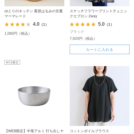
ゆとりのキッチン 栗原はるみの甘夏
スケッチフラワープリントチュニッ
マーマレード
クエプロン 2way
4.0
5.0
（1）
（1）
ブラック
1,080円（税込）
7,920円（税込）
カートに入れる
【WEB限定】中尾アルミ 打ち出しヤ
コットンボイルブラウス