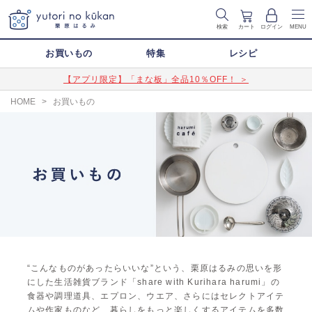
検索
カート
ログイン
MENU
お買いもの
特集
レシピ
【アプリ限定】「まな板」全品10％OFF！ ＞
HOME
>
お買いもの
“こんなものがあったらいいな”という、栗原はるみの思いを形
にした生活雑貨ブランド「share with Kurihara harumi」の
食器や調理道具、エプロン、ウエア、さらにはセレクトアイテ
ムや作家ものなど、暮らしをもっと楽しくするアイテムを多数