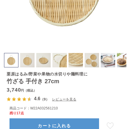
栗原はるみ/野菜や果物の水切りや麺料理に
竹ざる 手付き 27cm
3,740
円（税込）
4.6
（9）
レビューを見る
商品コード：
W22A032561210
残り17点
カートに入れる