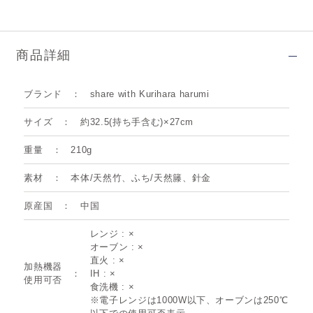
商品詳細
ブランド
share with Kurihara harumi
サイズ
約32.5(持ち手含む)×27cm
重量
210g
素材
本体/天然竹、ふち/天然籐、針金
原産国
中国
レンジ : ×
オーブン : ×
直火 : ×
加熱機器
IH : ×
使用可否
食洗機 : ×
※電子レンジは1000W以下、オーブンは250℃