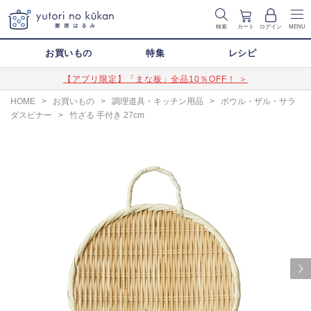
検索
カート
ログイン
MENU
お買いもの
特集
レシピ
【アプリ限定】「まな板」全品10％OFF！ ＞
HOME
>
お買いもの
>
調理道具・キッチン用品
>
ボウル・ザル・サラ
ダスピナー
>
竹ざる 手付き 27cm
Next