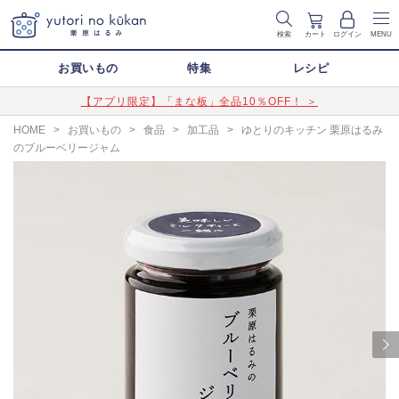
検索
カート
ログイン
MENU
お買いもの
特集
レシピ
【アプリ限定】「まな板」全品10％OFF！ ＞
HOME
>
お買いもの
>
食品
>
加工品
>
ゆとりのキッチン 栗原はるみ
のブルーベリージャム
Next