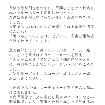
農薬や除草剤を使わずに、手間ひまかけて栽培さ
れたブルーベリーを使用したジャム。
栗原はるみが日頃作っているジャムの味を再現し
ました。
果実そのもののおいしさが感じられる食感と濃度
にこだわり、
「食べるジャム」をコンセプトに、果実と甜菜糖
だけで仕上げています。
瓶の蓋部分には「美味しいミルクティーと一緒
に」という栗原はるみのメッセージを添え、
このジャムを通じて皆さんに「朝の時間を大事
に、毎日を楽しんでほしい」という想いを込めま
した。
パンやヨーグルト、スコーン、紅茶などと一緒に
お楽しみください。
※画像中の小物、コーディネートアイテムは商品
に含まれません。
※商品画像は、光の当たり具合やパソコンなどの
閲覧環境により、実際の色味と異なって見える場