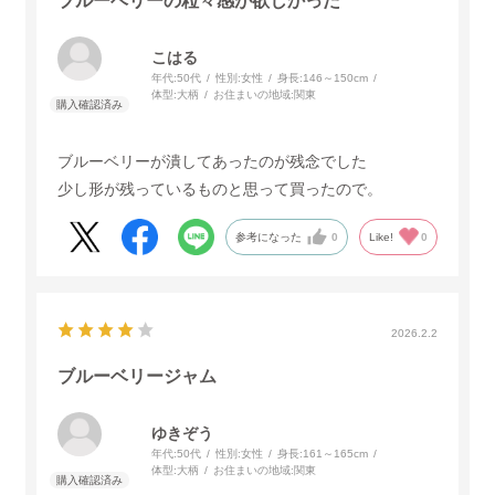
ブルーベリーの粒々感が欲しかった
こはる
年代:
50代
性別:
女性
身長:
146～150cm
体型:
大柄
お住まいの地域:
関東
ブルーベリーが潰してあったのが残念でした
少し形が残っているものと思って買ったので。
参考になった
0
Like!
0
2026.2.2
ブルーベリージャム
ゆきぞう
年代:
50代
性別:
女性
身長:
161～165cm
体型:
大柄
お住まいの地域:
関東