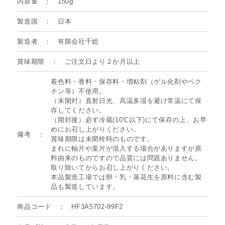
内容量
150g
製造国
日本
製造者
有限会社千総
賞味期限
ご注文日より２か月以上
着色料・香料・保存料・増粘剤（ゲル化剤やペク
チン等）不使用。
（未開封）直射日光、高温多湿を避け常温にて保
存してください。
（開封後）必ず冷蔵(10℃以下)にて保存の上、お早
めにお召し上がりください。
備考
賞味期限は未開栓時のものです。
まれに軸片や葉片が混入する場合がありますが原
料由来のものですので品質には問題ありません。
取り除いてからお召し上がりください。
本品製造工場では卵・乳・落花生を原料に含む製
品も製造しています。
商品コード
HF3A5702-99F2