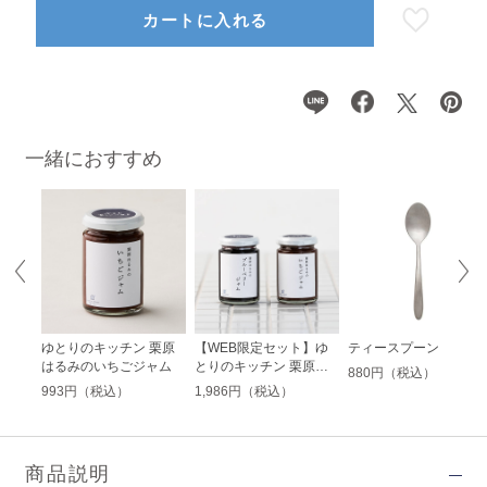
カートに入れる
一緒におすすめ
磁
ゆとりのキッチン 栗原
【WEB限定セット】ゆ
ティースプーン
はるみのいちごジャム
とりのキッチン 栗原は
880円（税込）
るみのブルーベリージャ
993円（税込）
1,986円（税込）
ムといちごジャムのセッ
ト
商品説明