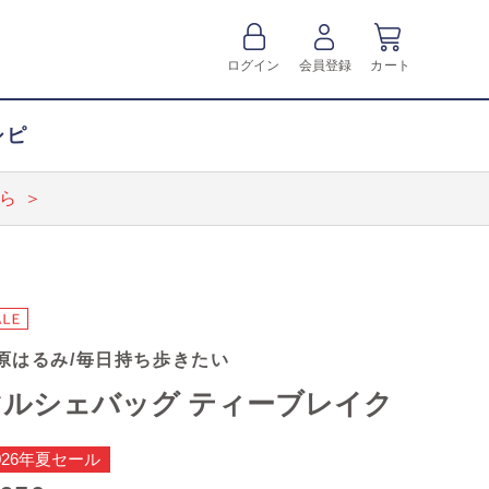
ログイン
会員登録
カート
シピ
ら ＞
原はるみ/毎日持ち歩きたい
マルシェバッグ ティーブレイク
026年夏セール