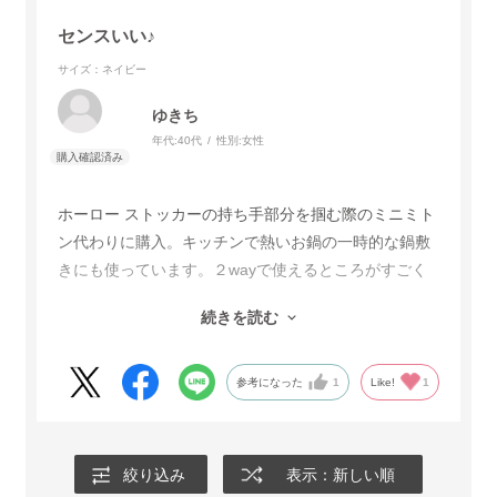
センスいい♪
サイズ：ネイビー
ゆきち
年代:
40代
性別:
女性
ホーロー ストッカーの持ち手部分を掴む際のミニミト
ン代わりに購入。キッチンで熱いお鍋の一時的な鍋敷
きにも使っています。２wayで使えるところがすごく
便利。ひっかけるところがあるので、マグネットの壁
続きを読む
にかけていますがサッと使えるのもいいです。真っ白
なマグネットの壁にデニムのかわいいデザインがとっ
ても映えてお気に入りのアイテムです！
参考になった
1
Like!
1
絞り込み
表示：新しい順