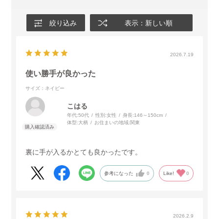
絞り込み
表示：新しい順
2026.7.19
使い勝手が良かった
サイズ：ネイビー
こはる
年代:
50代
性別:
女性
身長:
146～150cm
体型:
大柄
お住まいの地域:
関東
裏に手が入るかとても良かったです。
参考になった
0
Like!
0
2026.2.9