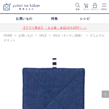
検索
カート
ログイン
MENU
お買いもの
特集
レシピ
【アプリ限定】「まな板」全品10％OFF！ ＞
HOME
>
お買いもの
>
SALE
>
SALE（キッチン雑貨）
>
デニムマル
チマット
Next