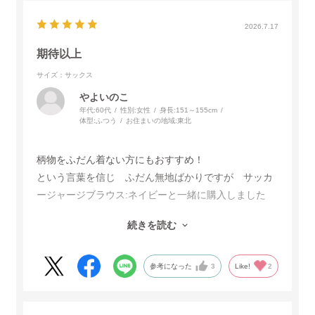
2026.7.17
期待以上
サイズ：サックス
やよいのこ
年代:
60代
性別:
女性
身長:
151～155cm
体型:
ふつう
お住まいの地域:
東北
柄物をふだん着ない方にもおすすめ！
という言葉を信じ ふだん無地ばかりですが サッカ
ージャージブラウス:ネイビーと一緒に購入しました
写真通りの素敵な色合いと生地のさらっとした質感も
続きを読む
気に入りました
サイズが心配でしたが すんなり入り安心しました
更に 花柄と生地の材質のおかげか 少しスリムに見
参考になった
3
Like!
2
えるようで嬉しいです