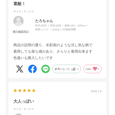
素敵！
サイズ：サックス
たろちゃん
年代:
60代
性別:
女性
身長:
161～165cm
体型:
ふつう
お住まいの地域:
関東
商品の説明の通り、水彩画のような涼し気な柄で
着用しても落ち感があり、さらりと着用出来ます
色違いも購入したいです
参考になった
4
Like!
9
2026.7.6
大人っぽい
サイズ：サックス