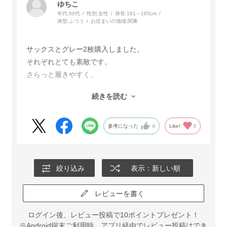
ゆちこ
年代:
50代
性別:
女性
身長:
161～165cm
体型:
ふつう
お住まいの地域:
関東
サックスとグレー2枚購入しました。
それぞれとても素敵です。
さらっと履きやすく、
トップスによって
続きを読む
カジュアルにもおしゃれ着にもなります。
どちらも大変気に入っています。
参考になった
4
Like!
3
絞り込み
表示：新しい順
レビューを書く
ログイン後、レビュー投稿で10ポイントプレゼント！
※Android端末ご利用時、アプリ経由でレビュー投稿はでき