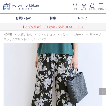
検索
カート
ログイン
MENU
お買いもの
特集
レシピ
【アプリ限定】「まな板」全品10％OFF！ ＞
HOME
>
お買いもの
>
ファッション
>
パンツ・スカート
>
サマーブ
ロッサムプリントイージーパンツ
Next