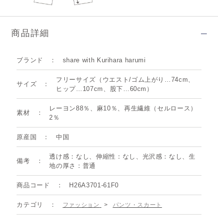
商品詳細
ブランド
share with Kurihara harumi
フリーサイズ（ウエスト/ゴム上がり…74cm、
サイズ
ヒップ…107cm、股下…60cm）
レーヨン88％、麻10％、再生繊維（セルロース）
素材
2％
原産国
中国
透け感：なし、伸縮性：なし、光沢感：なし、生
備考
地の厚さ：普通
商品コード
H26A3701-61F0
カテゴリ
ファッション
>
パンツ・スカート