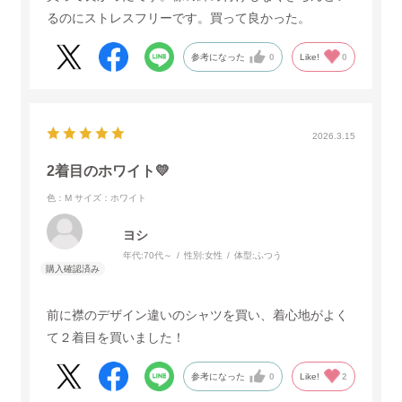
るのにストレスフリーです。買って良かった。
参考になった
0
Like!
0
2026.3.15
2着目のホワイト💛
色：M
サイズ：ホワイト
ヨシ
年代:
70代～
性別:
女性
体型:
ふつう
前に襟のデザイン違いのシャツを買い、着心地がよく
て２着目を買いました！
参考になった
0
Like!
2