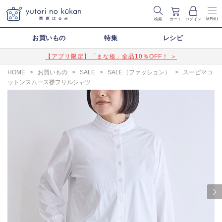
検索
カート
ログイン
MENU
お買いもの
特集
レシピ
【アプリ限定】「まな板」全品10％OFF！ ＞
HOME
>
お買いもの
>
SALE
>
SALE（ファッション）
>
スーピマコ
ットンスムース襟フリルシャツ
Next