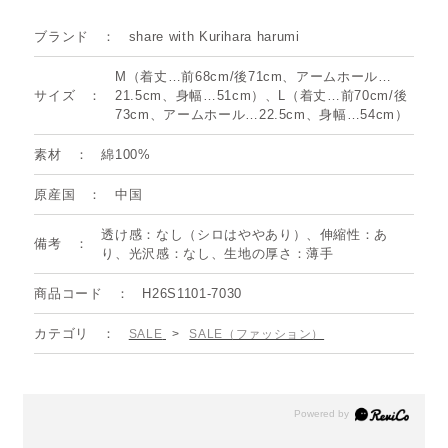
ブランド
share with Kurihara harumi
M（着丈…前68cm/後71cm、アームホール…
サイズ
21.5cm、身幅…51cm）、L（着丈…前70cm/後
73cm、アームホール…22.5cm、身幅…54cm）
素材
綿100%
原産国
中国
透け感：なし（シロはややあり）、伸縮性：あ
備考
り、光沢感：なし、生地の厚さ：薄手
商品コード
H26S1101-7030
カテゴリ
SALE
>
SALE（ファッション）