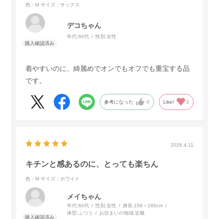
色：M
サイズ：サックス
デコちゃん
年代:
60代
性別:
女性
着やすいのに、綺麗めでオンでもオフでも重宝する品
です。
参考になった
0
Like!
2
2026.4.11
キチンと感あるのに、とっても楽ちん
色：M
サイズ：ホワイト
メイちゃん
年代:
60代
性別:
女性
身長:
156～160cm
体型:
ふつう
お住まいの地域:
近畿