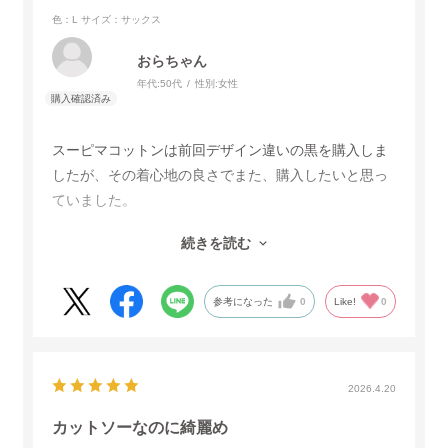
色：L
サイズ：サックス
おらちゃん
年代:
50代
性別:
女性
スーピマコットンは前回デザイン違いの黒を購入しま
したが、その着心地の良さでまた、購入したいと思っ
ていました。
ですので、今回は水色を購入しました。
続きを読む
やはり着心地はとてもよくて、満足です。
パンツに合わせて、ちょっとしたオシャレのお出かけ
に使いたいと思います。
参考になった
0
Like!
0
2026.4.20
カットソーなのに綺麗め