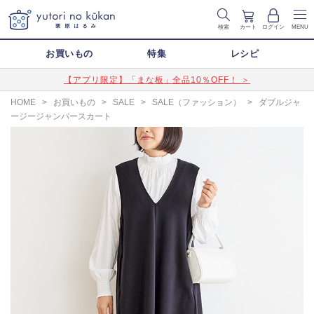
検索
カート
ログイン
MENU
お買いもの
特集
レシピ
【アプリ限定】「まな板」全品10％OFF！ ＞
HOME
>
お買いもの
>
SALE
>
SALE（ファッション）
>
ダブルジャ
ージージャンパースカート