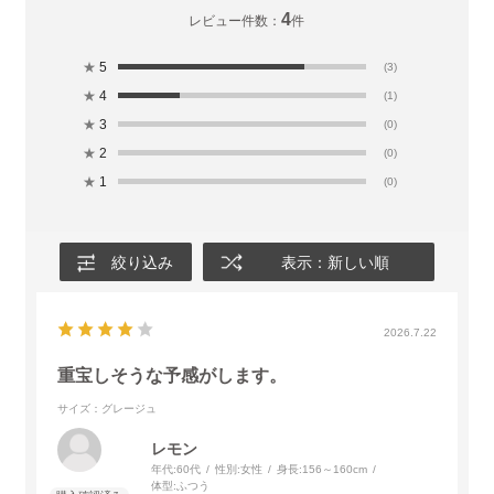
4
レビュー件数：
件
★
5
(3)
★
4
(1)
★
3
(0)
★
2
(0)
★
1
(0)
絞り込み
表示：新しい順
2026.7.22
重宝しそうな予感がします。
サイズ：グレージュ
レモン
年代:
60代
性別:
女性
身長:
156～160cm
体型:
ふつう