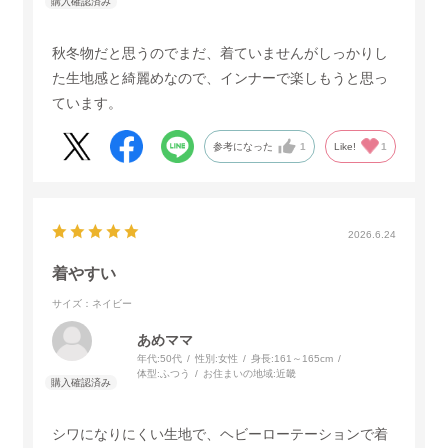
秋冬物だと思うのでまだ、着ていませんがしっかりし
た生地感と綺麗めなので、インナーで楽しもうと思っ
ています。
参考になった
1
Like!
1
2026.6.24
着やすい
サイズ：ネイビー
あめママ
年代:
50代
性別:
女性
身長:
161～165cm
体型:
ふつう
お住まいの地域:
近畿
シワになりにくい生地で、ヘビーローテーションで着