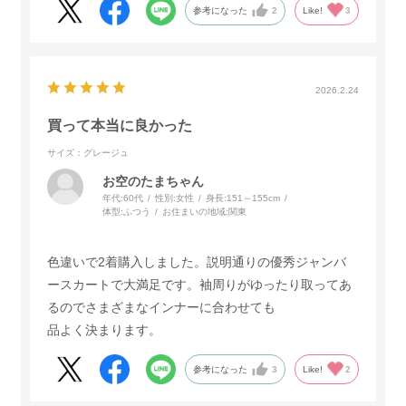
参考になった
2
Like!
3
2026.2.24
買って本当に良かった
サイズ：グレージュ
お空のたまちゃん
年代:
60代
性別:
女性
身長:
151～155cm
体型:
ふつう
お住まいの地域:
関東
色違いで2着購入しました。説明通りの優秀ジャンバ
ースカートで大満足です。袖周りがゆったり取ってあ
るのでさまざまなインナーに合わせても
品よく決まります。
参考になった
3
Like!
2