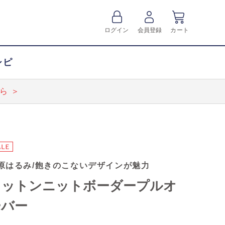
ログイン
会員登録
カート
シピ
ら ＞
原はるみ/飽きのこないデザインが魅力
コットンニットボーダープルオ
ーバー