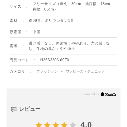
フリーサイズ（着丈…80cm、袖口幅…18cm、
サイズ
身幅…65cm）
素材
綿99％、ポリウレタン1％
原産国
中国
透け感：なし、伸縮性：ややあり、光沢感：な
備考
し、生地の厚さ：やや薄手
商品コード
H26S3306-60F0
カテゴリ
ファッション
>
ワンピース・チュニック
レビュー
4.0