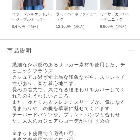
ンピー
コットンシルケットジャ
ラミーハイネックチュニ
ミニサッカーバンドカ
ージープルオーバー
ック
ーチュニック
8,470円（税込）
12,100円（税込）
9,900円（税込）
商品説明
繊細なシボ感のあるサッカー素材を使用した、チ
ュニックブラウス。
カジュアル過ぎず上品な印象ながら、ストレッチ
性があり、楽な着心地です。
長めの着丈で、気になる腰まわりをカバーしてく
れるのもうれしいところ。
また、ゆとりあるフレンチスリーブが、気になる
肩まわりや二の腕を華奢に魅せてくれます。
テーパードパンツや、プリントパンツと合わせ
た、大人のカジュアルコーデがおすすめ◎
※ネット使用で自宅洗い可。
※当て布使用でアイロン可。