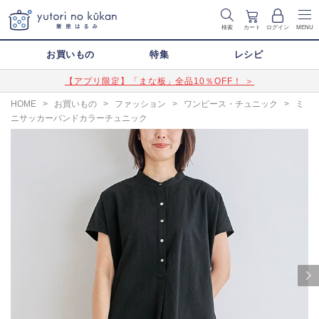
検索
カート
ログイン
MENU
お買いもの
特集
レシピ
【アプリ限定】「まな板」全品10％OFF！ ＞
HOME
>
お買いもの
>
ファッション
>
ワンピース・チュニック
>
ミ
ニサッカーバンドカラーチュニック
Next