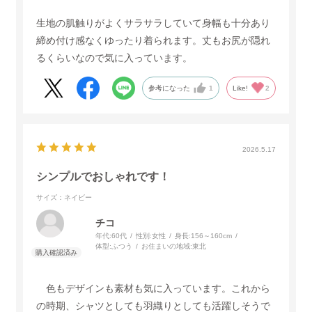
生地の肌触りがよくサラサラしていて身幅も十分あり
締め付け感なくゆったり着られます。丈もお尻が隠れ
るくらいなので気に入っています。
参考になった
1
Like!
2
2026.5.17
シンプルでおしゃれです！
サイズ：ネイビー
チコ
年代:
60代
性別:
女性
身長:
156～160cm
体型:
ふつう
お住まいの地域:
東北
色もデザインも素材も気に入っています。これから
の時期、シャツとしても羽織りとしても活躍しそうで