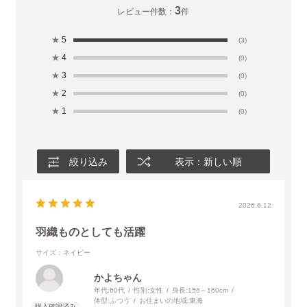
3
レビュー件数：
件
★
5
(3)
★
4
(0)
★
3
(0)
★
2
(0)
★
1
(0)
絞り込み
表示：新しい順
2026.6.12
羽織ものとしても活躍
サイズ：ネイビー
かよちゃん
年代:
60代
性別:
女性
身長:
156～160cm
体型:
ふつう
お住まいの地域:
東海