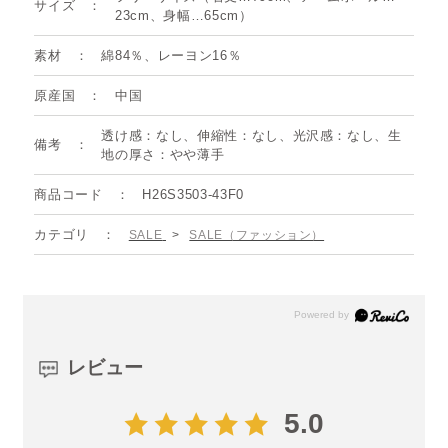
サイズ
23cm、身幅…65cm）
素材
綿84％、レーヨン16％
原産国
中国
透け感：なし、伸縮性：なし、光沢感：なし、生
備考
地の厚さ：やや薄手
商品コード
H26S3503-43F0
カテゴリ
SALE
>
SALE（ファッション）
レビュー
5.0