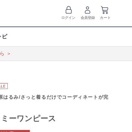
ログイン
会員登録
カート
シピ
ら ＞
原はるみ/さっと着るだけでコーディネートが完
ラミーワンピース