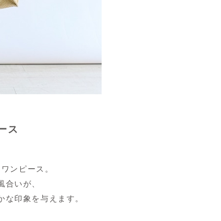
ース
たワンピース。
風合いが、
かな印象を与えます。