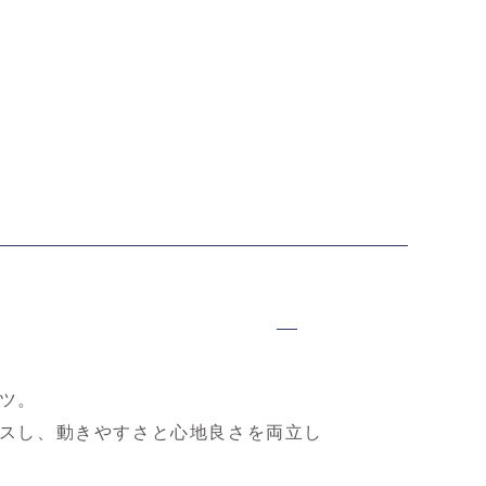
ンドビーチュニ
コットンドビーブラウ
ライトオンスデニム ス
シ
ス
トレッチサブリナパン
ー
ツ
年夏セール
2026年夏セール
2026年夏セール
7
0円（税込）
7,370円（税込）
6,600円（税込）
ツ。
スし、動きやすさと心地良さを両立し