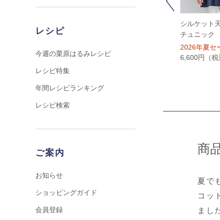
Previous
ライトオンスデニム ス
シアーコットンレイヤ
シルケット
レシピ
トレッチサブリナパン
ードパンツ
チュニック
ツ
2026年夏セール
7,480円（税込）
2026年夏セ
今週の栗原はるみレシピ
6,600円（税込）
6,600円（
レシピ特集
年間レシピランキング
レシピ検索
商
ご案内
お知らせ
夏で
ショッピングガイド
コッ
会員登録
まし