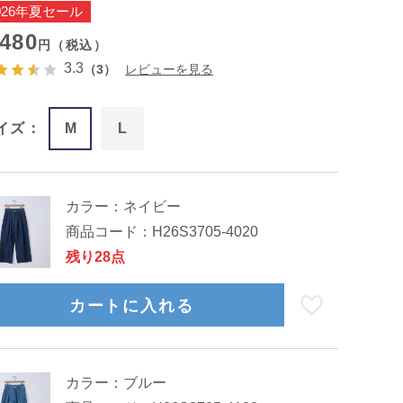
026年夏セール
,480
円（税込）
3.3
（3）
レビューを見る
イズ：
M
L
カラー：
ネイビー
商品コード：
H26S3705-4020
残り28点
モデル身長：168cm、着用：M
カートに入れる
カラー：
ブルー