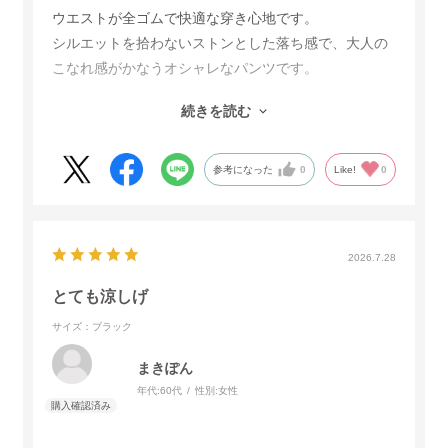
ウエストが全ゴムで快適な穿き心地です。
シルエットを拾わないストンとした落ち感で、大人の
こなれ感がかなうオシャレなパンツです。
サラッとした軽い素材で、とても涼しく夏にぴった
続きを読む
り！
デザイン、色味も気に入ったので色違いでグレーも購
入しました。
参考になった
0
Like!
0
2026.7.28
とても涼しげ
サイズ：ブラック
まきぽん
年代:
60代
性別:
女性