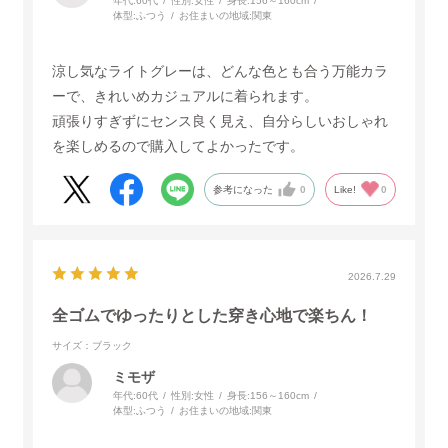
年代:
60代
性別:
女性
身長:
156～160cm
体型:
ふつう
お住まいの地域:
関東
涼し気なライトグレーは、どんな色とも合う万能カラ
ーで、きれいめカジュアルに着られます。
頑張りすぎずにセンス良く見え、自分らしいおしゃれ
を楽しめるので購入してよかったです。
参考になった
0
Like!
0
2026.7.29
全ゴムでゆったりとした穿き心地で楽ちん！
サイズ：ブラック
ミモザ
年代:
60代
性別:
女性
身長:
156～160cm
体型:
ふつう
お住まいの地域:
関東