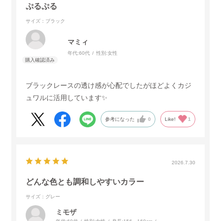
ぷるぷる
サイズ：ブラック
マミィ
年代:
60代
性別:
女性
ブラックレースの透け感が心配でしたがほどよくカジ
ュワルに活用しています✨
参考になった
0
Like!
1
2026.7.30
どんな色とも調和しやすいカラー
サイズ：グレー
ミモザ