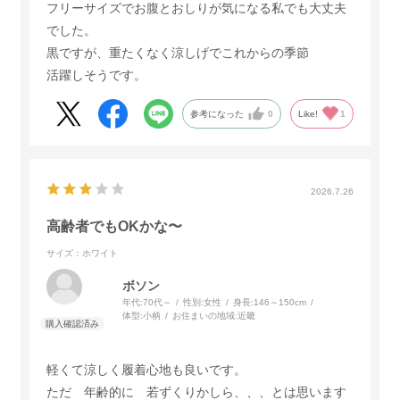
フリーサイズでお腹とおしりが気になる私でも大丈夫
でした。
黒ですが、重たくなく涼しげでこれからの季節
活躍しそうです。
参考になった
0
Like!
1
2026.7.26
高齢者でもOKかな〜
サイズ：ホワイト
ボソン
年代:
70代～
性別:
女性
身長:
146～150cm
体型:
小柄
お住まいの地域:
近畿
軽くて涼しく履着心地も良いです。
ただ 年齢的に 若ずくりかしら、、、とは思います