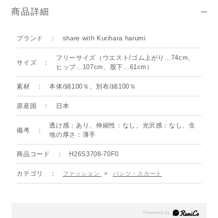
商品詳細
ブランド
share with Kurihara harumi
フリーサイズ（ウエスト/ゴム上がり…74cm、
サイズ
ヒップ…107cm、股下…61cm）
素材
本体/綿100％、別布/綿100％
原産国
日本
透け感：あり、伸縮性：なし、光沢感：なし、生
備考
地の厚さ：薄手
商品コード
H26S3708-70F0
カテゴリ
ファッション
>
パンツ・スカート