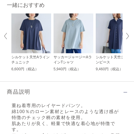
一緒におすすめ
ラウス
シルケット天竺Aライン
サッカージャージーAラ
シルケット天竺シャツ
チュニック
インTシャツ
ンピース
6,600円（税込）
5,940円（税込）
9,460円（税込）
商品説明
重ね着専用のレイヤードパンツ。
綿100％のローン素材とレースのような透け感が
特徴のチェック柄の素材を使用。
肌あたりが良く、軽量で快適な着心地が特徴で
す。