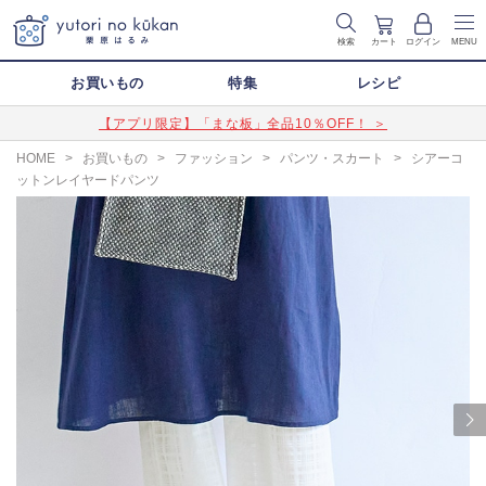
検索
カート
ログイン
MENU
お買いもの
特集
レシピ
【アプリ限定】「まな板」全品10％OFF！ ＞
HOME
>
お買いもの
>
ファッション
>
パンツ・スカート
>
シアーコ
ットンレイヤードパンツ
Next