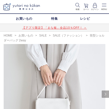
検索
カート
ログイン
MENU
お買いもの
特集
レシピ
【アプリ限定】「まな板」全品10％OFF！ ＞
HOME
>
お買いもの
>
SALE
>
SALE（ファッション）
>
筒型ショル
ダーバッグ 2way
Next