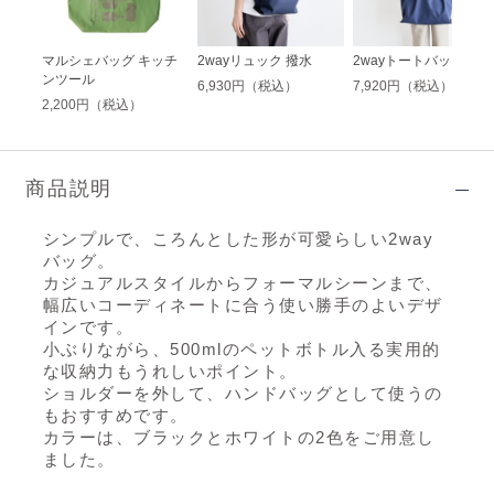
S ぶ
マルシェバッグ キッチ
2wayリュック 撥水
2wayトートバッグ 撥
ンツール
6,930円（税込）
7,920円（税込）
2,200円（税込）
商品説明
シンプルで、ころんとした形が可愛らしい2way
バッグ。
カジュアルスタイルからフォーマルシーンまで、
幅広いコーディネートに合う使い勝手のよいデザ
インです。
小ぶりながら、500mlのペットボトル入る実用的
な収納力もうれしいポイント。
ショルダーを外して、ハンドバッグとして使うの
もおすすめです。
カラーは、ブラックとホワイトの2色をご用意し
ました。