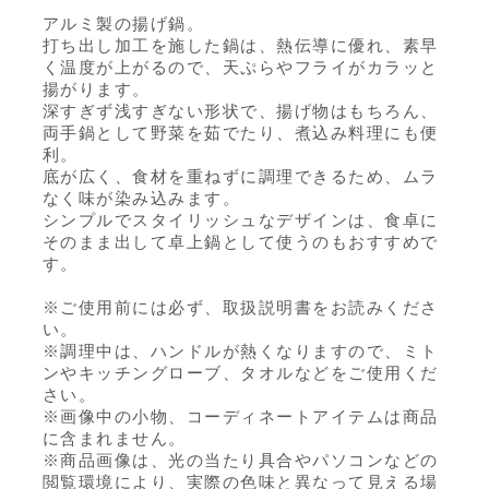
アルミ製の揚げ鍋。
打ち出し加工を施した鍋は、熱伝導に優れ、素早
く温度が上がるので、天ぷらやフライがカラッと
揚がります。
深すぎず浅すぎない形状で、揚げ物はもちろん、
両手鍋として野菜を茹でたり、煮込み料理にも便
利。
底が広く、食材を重ねずに調理できるため、ムラ
なく味が染み込みます。
シンプルでスタイリッシュなデザインは、食卓に
そのまま出して卓上鍋として使うのもおすすめで
す。
※ご使用前には必ず、取扱説明書をお読みくださ
い。
※調理中は、ハンドルが熱くなりますので、ミト
ンやキッチングローブ、タオルなどをご使用くだ
さい。
※画像中の小物、コーディネートアイテムは商品
に含まれません。
※商品画像は、光の当たり具合やパソコンなどの
閲覧環境により、実際の色味と異なって見える場