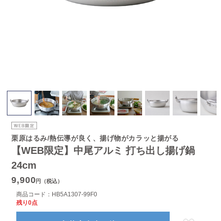
栗原はるみ/熱伝導が良く、揚げ物がカラッと揚がる
【WEB限定】中尾アルミ 打ち出し揚げ鍋
24cm
9,900
円（税込）
商品コード：
HB5A1307-99F0
残り0点