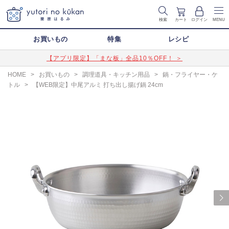
検索
カート
ログイン
MENU
お買いもの
特集
レシピ
【アプリ限定】「まな板」全品10％OFF！ ＞
HOME
>
お買いもの
>
調理道具・キッチン用品
>
鍋・フライヤー・ケ
トル
>
【WEB限定】中尾アルミ 打ち出し揚げ鍋 24cm
Next