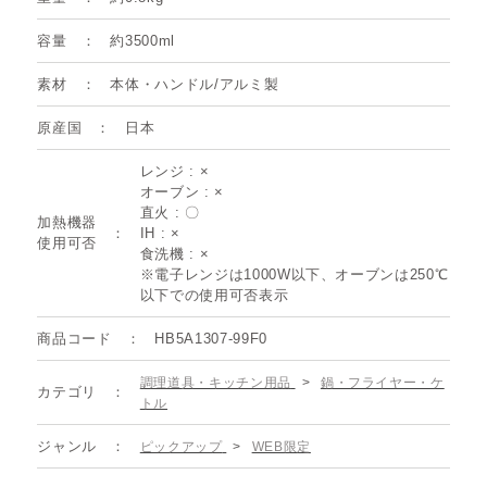
容量
約3500ml
素材
本体・ハンドル/アルミ製
原産国
日本
レンジ : ×
オーブン : ×
直火 : 〇
加熱機器
IH : ×
使用可否
食洗機 : ×
※電子レンジは1000W以下、オーブンは250℃
以下での使用可否表示
商品コード
HB5A1307-99F0
調理道具・キッチン用品
>
鍋・フライヤー・ケ
カテゴリ
トル
ジャンル
ピックアップ
>
WEB限定