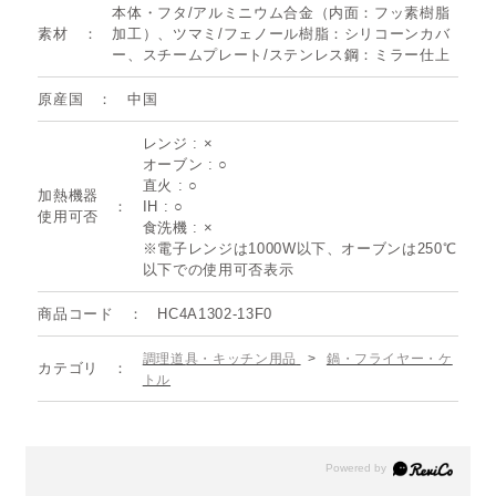
本体・フタ/アルミニウム合金（内面：フッ素樹脂
素材
加工）、ツマミ/フェノール樹脂：シリコーンカバ
ー、スチームプレート/ステンレス鋼：ミラー仕上
原産国
中国
レンジ : ×
オーブン : ○
直火 : ○
加熱機器
IH : ○
使用可否
食洗機 : ×
※電子レンジは1000W以下、オーブンは250℃
以下での使用可否表示
商品コード
HC4A1302-13F0
調理道具・キッチン用品
>
鍋・フライヤー・ケ
カテゴリ
トル