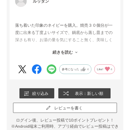
ルッタン
落ち着いた印象のネイビーを購入。焼売３０個分が一
度に出来る丁度よいサイズで、鍋底から蒸し皿までの
深さも有り、お湯の量を気にすること無く、美味しく
仕上がります。 お鍋自体はとても軽く、蒸し皿はステ
続きを読む
ンレス製なのでお手入れも簡単。わが家では焼き物や
揚げ物には使用しないので、長持ちしてくれると嬉し
いです。
参考になった
4
Like!
4
絞り込み
表示：新しい順
レビューを書く
ログイン後、レビュー投稿で10ポイントプレゼント！
※Android端末ご利用時、アプリ経由でレビュー投稿はでき