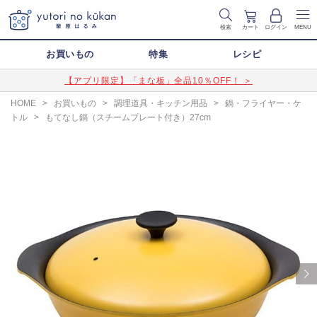
検索
カート
ログイン
MENU
お買いもの
特集
レシピ
【アプリ限定】「まな板」全品10％OFF！ ＞
HOME
>
お買いもの
>
調理道具・キッチン用品
>
鍋・フライヤー・ケ
トル
>
もてなし鍋（スチームプレート付き）27cm
Next