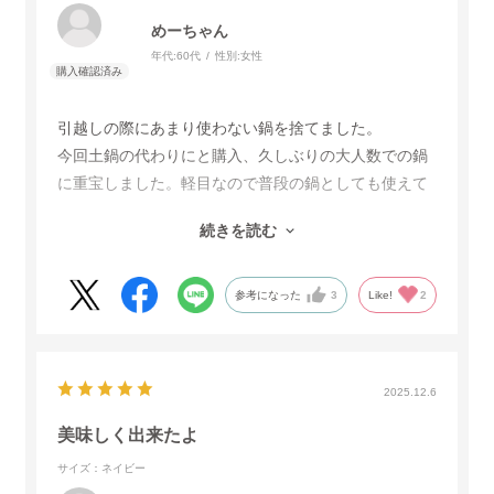
めーちゃん
年代:
60代
性別:
女性
引越しの際にあまり使わない鍋を捨てました。
今回土鍋の代わりにと購入、久しぶりの大人数での鍋
に重宝しました。軽目なので普段の鍋としても使えて
いい。前から欲しかった蒸し器の機能もあり、今後使
続きを読む
いたいと思ってます。フライパンとの色も同じで直す
時も一体感がありイイです。
参考になった
3
Like!
2
2025.12.6
美味しく出来たよ
サイズ：ネイビー