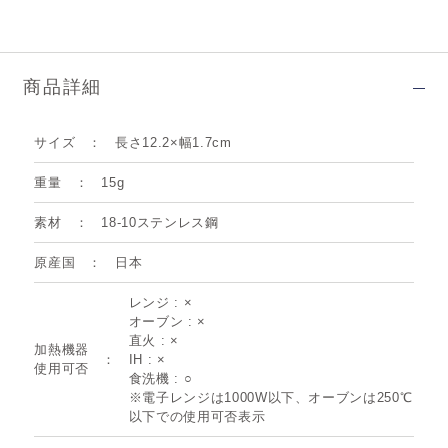
商品詳細
サイズ
長さ12.2×幅1.7cm
重量
15g
素材
18-10ステンレス鋼
原産国
日本
レンジ : ×
オーブン : ×
直火 : ×
加熱機器
IH : ×
使用可否
食洗機 : ○
※電子レンジは1000W以下、オーブンは250℃
以下での使用可否表示