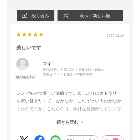
絞り込み
表示：新しい順
2025.12.19
美しいです
マキ
年代:
40代
性別:
女性
身長:
156～160cm
体型:
ふつう
お住まいの地域:
関東
シンプルかつ美しい曲線です。久しぶりにカトラリー
を買い替えたくて、なかなか、これぞというのがなか
ったのですが、こちらのは、余計な装飾がなくシンプ
ルで、かつ全体のカーブや柄の部分の曲線はなめらか
続きを読む
で素敵です。また、肝心のフォーク部分はしっかり細
くて物を刺しやすいです。