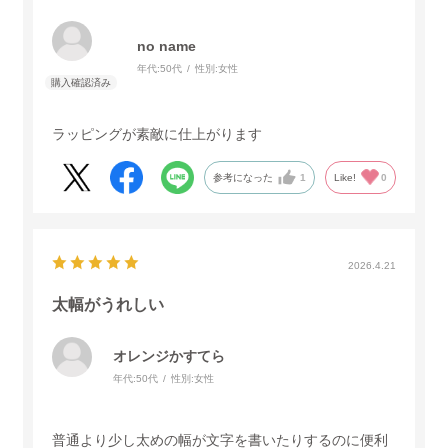
no name
年代:
50代
性別:
女性
ラッピングが素敵に仕上がります
参考になった
1
Like!
0
2026.4.21
太幅がうれしい
オレンジかすてら
年代:
50代
性別:
女性
普通より少し太めの幅が文字を書いたりするのに便利