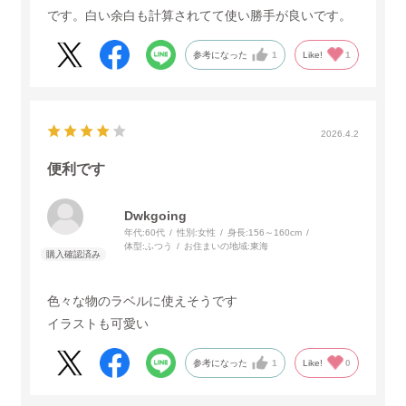
です。白い余白も計算されてて使い勝手が良いです。
参考になった
1
Like!
1
2026.4.2
便利です
Dwkgoing
年代:
60代
性別:
女性
身長:
156～160cm
体型:
ふつう
お住まいの地域:
東海
色々な物のラベルに使えそうです
イラストも可愛い
参考になった
1
Like!
0