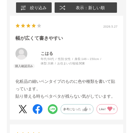
絞り込み
表示：新しい順
2026.5.27
幅が広くて書きやすい
こはる
年代:
50代
性別:
女性
身長:
146～150cm
体型:
大柄
お住まいの地域:
関東
化粧品の細いペンタイプのものに色や種類を書いて貼
っています。
貼り替える時もベタベタが残らない気がしています。
参考になった
1
Like!
0