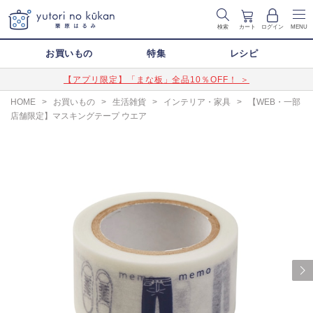
検索
カート
ログイン
MENU
お買いもの
特集
レシピ
【アプリ限定】「まな板」全品10％OFF！ ＞
HOME
>
お買いもの
>
生活雑貨
>
インテリア・家具
>
【WEB・一部
店舗限定】マスキングテープ ウエア
Next