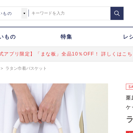
いもの
特集
レ
式アプリ限定】「まな板」全品10％OFF！ 詳しくはこち
>
ラタン巾着バスケット
栗
ケ