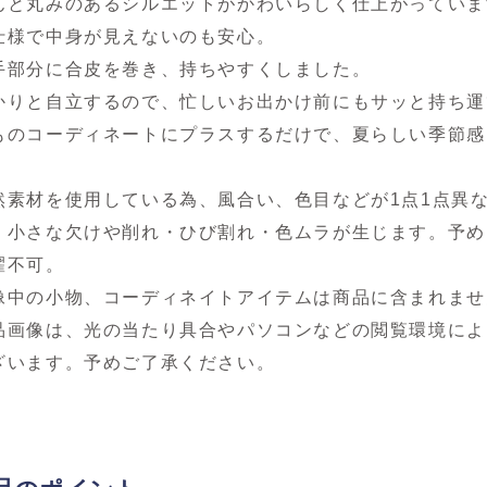
んと丸みのあるシルエットがかわいらしく仕上がっていま
仕様で中身が見えないのも安心。
手部分に合皮を巻き、持ちやすくしました。
かりと自立するので、忙しいお出かけ前にもサッと持ち運
ものコーディネートにプラスするだけで、夏らしい季節感
然素材を使用している為、風合い、色目などが1点1点異
、小さな欠けや削れ・ひび割れ・色ムラが生じます。予め
濯不可。
像中の小物、コーディネイトアイテムは商品に含まれませ
品画像は、光の当たり具合やパソコンなどの閲覧環境によ
ざいます。予めご了承ください。