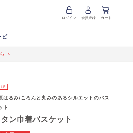
ログイン
会員登録
カート
シピ
ら ＞
原はるみ/ころんと丸みのあるシルエットのバス
ット
ラタン巾着バスケット