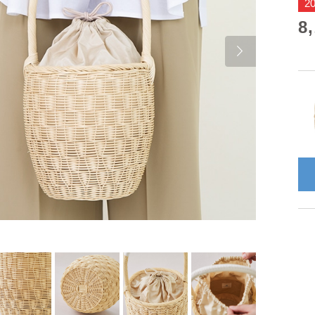
2
8
Next