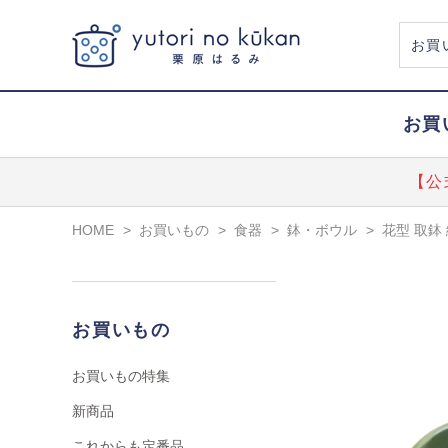
お買
【公
HOME
>
お買いもの
>
食器
>
鉢・ボウル
>
花型 取鉢
お買いもの
お買いもの特集
新商品
これからも定番品