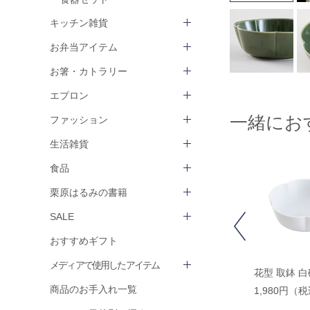
キッチン雑貨
お弁当アイテム
お箸・カトラリー
エプロン
一緒にお
ファッション
生活雑貨
食品
栗原はるみの書籍
SALE
Previous
おすすめギフト
メディアで使用したアイテム
花型 長角皿 白磁
花型 長角皿 織部
花型 取鉢 白
商品のお手入れ一覧
2,200円（税込）
2,200円（税込）
1,980円（