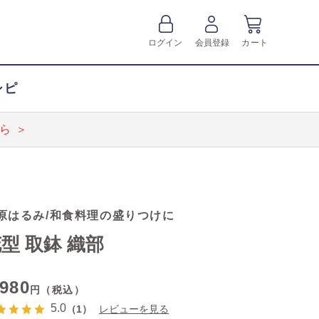
ログイン
会員登録
カート
シピ
ら ＞
原はるみ/和食料理の盛りつけに
型 取鉢 織部
,980
円（税込）
5.0
（1）
レビューを見る