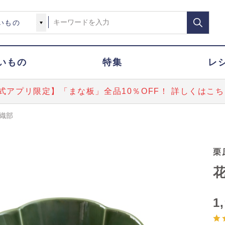
いもの
特集
レ
式アプリ限定】「まな板」全品10％OFF！ 詳しくはこち
 織部
栗
花
1