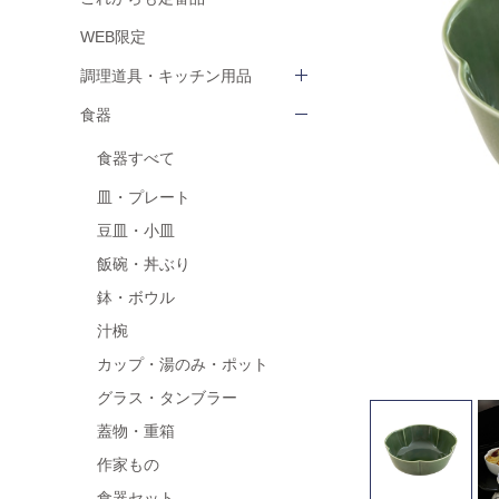
WEB限定
調理道具・キッチン用品
食器
食器すべて
皿・プレート
豆皿・小皿
飯碗・丼ぶり
鉢・ボウル
汁椀
カップ・湯のみ・ポット
グラス・タンブラー
蓋物・重箱
作家もの
食器セット