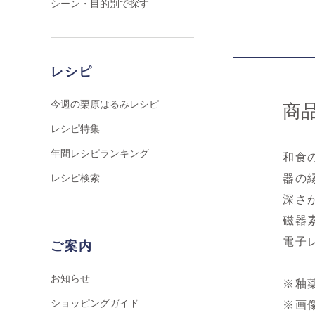
シーン・目的別で探す
レシピ
今週の栗原はるみレシピ
商
レシピ特集
年間レシピランキング
和食
レシピ検索
器の
深さ
磁器
電子
ご案内
お知らせ
※釉
ショッピングガイド
※画