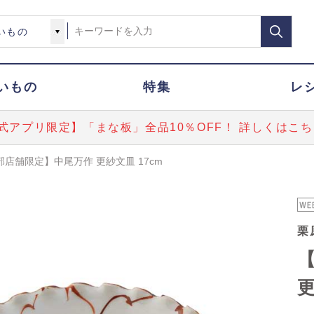
いもの
特集
レ
式アプリ限定】「まな板」全品10％OFF！ 詳しくはこち
部店舗限定】中尾万作 更紗文皿 17cm
栗
更