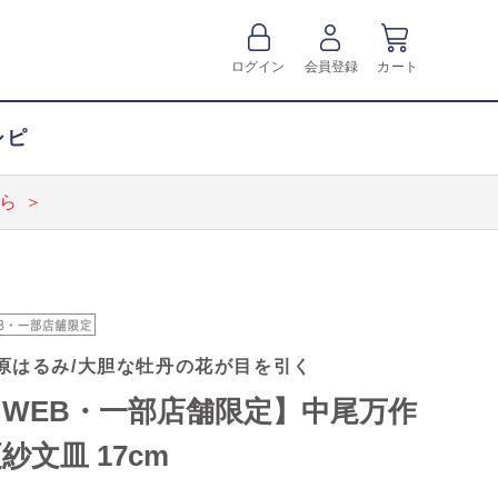
ログイン
会員登録
カート
シピ
ら ＞
原はるみ/大胆な牡丹の花が目を引く
【WEB・一部店舗限定】中尾万作
紗文皿 17cm