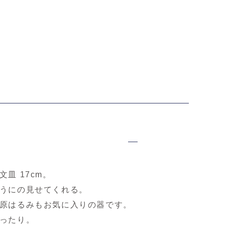
B・一部店舗限
【WEB・一部店舗限
【WEB・一部店舗限
【
尾万作 色絵花文
定】中尾万作 更紗文皿
定】中尾万作 更紗文箸
定
12cm
置き
杯
0円（税込）
3,300円（税込）
1,100円（税込）
5
皿 17cm。
うにの見せてくれる。
原はるみもお気に入りの器です。
ったり。