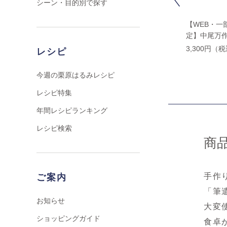
シーン・目的別で探す
【WEB・一部店舗限
【WEB・一部店舗限
【WEB・一
定】中尾万作 更紗文酒
定】中尾万作 色絵花文
定】中尾万作
杯
半月皿
12cm
5,500円（税込）
7,700円（税込）
3,300円（
レシピ
今週の栗原はるみレシピ
レシピ特集
年間レシピランキング
レシピ検索
商
手作
ご案内
「筆
お知らせ
大変
ショッピングガイド
食卓