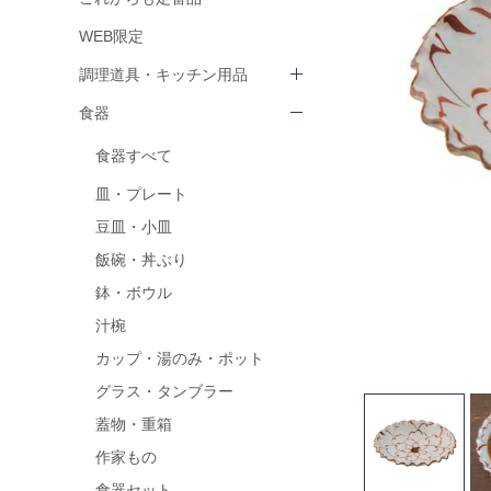
WEB限定
調理道具・キッチン用品
食器
食器すべて
皿・プレート
豆皿・小皿
飯碗・丼ぶり
鉢・ボウル
汁椀
カップ・湯のみ・ポット
グラス・タンブラー
蓋物・重箱
作家もの
食器セット