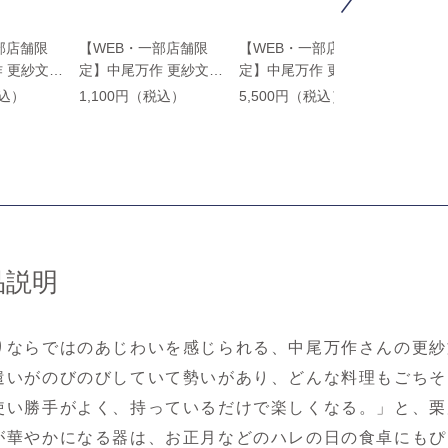
部店舗限
【WEB・一部店舗限
【WEB・一部店舗限
【WE
 更紗文皿
定】中尾万作 更紗文箸
定】中尾万作 更紗文酒
定】中
置き
杯
半月皿
税込）
1,100円（税込）
5,500円（税込）
7,70
品説明
りならではのあじわいを感じられる、中尾万作さんの更紗文
遣いがのびのびしていて勢いがあり、どんな料理もごちそ
使い勝手がよく、持っているだけで楽しくなる。」と、栗
が華やかになる器は、お正月などのハレの日の食卓にもぴ