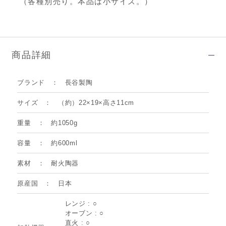
（各種別売り。本品は小サイズ。）
商品詳細
ブランド
長谷製陶
サイズ
（約）22×19×高さ11cm
重量
約1050g
容量
約600ml
素材
耐火陶器
原産国
日本
レンジ : ○
オーブン : ○
直火 : ○