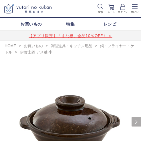
検索
カート
ログイン
MENU
お買いもの
特集
レシピ
【アプリ限定】「まな板」全品10％OFF！ ＞
HOME
>
お買いもの
>
調理道具・キッチン用品
>
鍋・フライヤー・ケ
トル
>
伊賀土鍋 アメ釉 小
Next