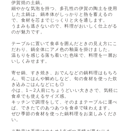
伊賀焼の土鍋。
細やかな気泡を持つ、多孔性の伊賀の陶土を使用
した土鍋は、鍋本体がしっかりと熱を蓄えるの
で、食材を芯までじっくりと火を通します。
うまみも逃さないので、料理がおいしく仕上がる
のが魅力です。
テーブルに置いて食卓を囲んだときの見え方にこ
だわり、鍋全体にアメ色の釉薬を掛けました。
温もりを感じる落ち着いた色味で、料理を一層お
いしくみせます。
寄せ鍋、すき焼き、おでんなどの鍋料理はもちろ
ん、筍ごはんや鯛めしなど、旬の食材を使った炊
き込みごはんなどにも◎
小は、1～2人前にちょうどいい大きさで、気軽に
食卓でも使えるサイズ感。
キッチンで調理をして、そのままテーブルに運べ
ば、できたてのあつあつを食卓で味わえます。
ぜひ季節の食材を使った鍋料理をお楽しみくださ
い。