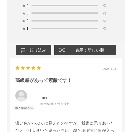
★
4
(0)
★
3
(0)
★
2
(0)
★
1
(0)
絞り込み
表示：新しい順
2026.1.16
高級感があって素敵です！
mw
年代:
50代
性別:
女性
濃い色で小ぶりに見えたのですが、我家に元々あった
ひと回り大きいと思った白い土鍋とほぼ同じ量が入っ