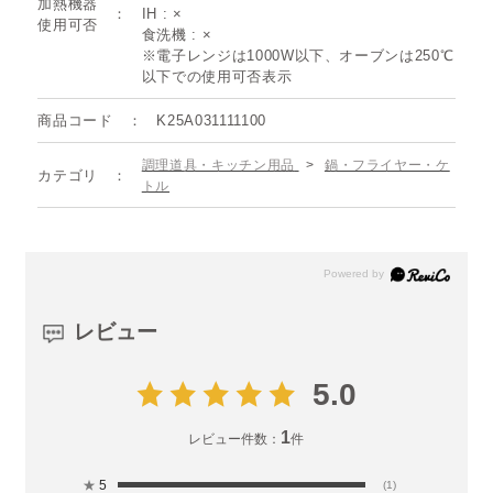
加熱機器
IH : ×
使用可否
食洗機 : ×
※電子レンジは1000W以下、オーブンは250℃
以下での使用可否表示
商品コード
K25A031111100
調理道具・キッチン用品
>
鍋・フライヤー・ケ
カテゴリ
トル
レビュー
5.0
1
レビュー件数：
件
★
5
(1)