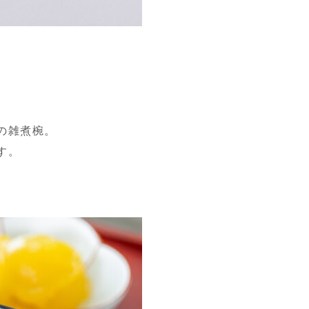
の雑煮椀。
す。