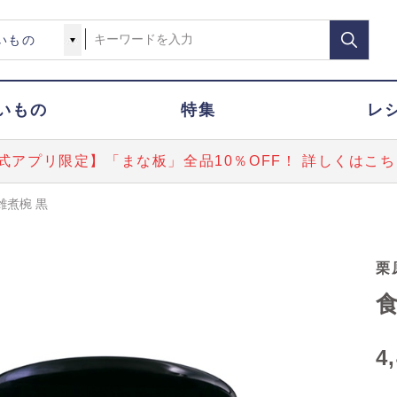
いもの
特集
レ
式アプリ限定】「まな板」全品10％OFF！ 詳しくはこち
雑煮椀 黒
栗
食
4