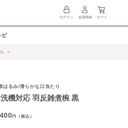
ログイン
会員登録
カート
シピ
ら ＞
原はるみ/滑らかな口当たり
洗機対応 羽反雑煮椀 黒
,400
円（税込）