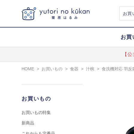
お買
【公
HOME
>
お買いもの
>
食器
>
汁椀
>
食洗機対応 羽反
お買いもの
お買いもの特集
新商品
これからも定番品