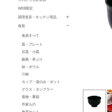
WEB限定
調理道具・キッチン用品
食器
食器すべて
皿・プレート
豆皿・小皿
飯碗・丼ぶり
鉢・ボウル
汁椀
カップ・湯のみ・ポット
グラス・タンブラー
蓋物・重箱
作家もの
食器セット