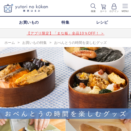
検索
カート
ログイン
MENU
お買いもの
特集
レシピ
【アプリ限定】「まな板」全品10％OFF！ ＞
ホーム
>
お買いもの特集
>
おべんとうの時間を楽しむグッズ