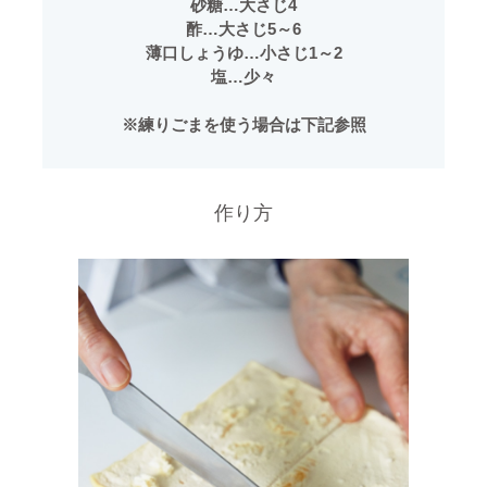
砂糖…大さじ4
酢…大さじ5～6
薄口しょうゆ…小さじ1～2
塩…少々
※練りごまを使う場合は下記参照
作り方