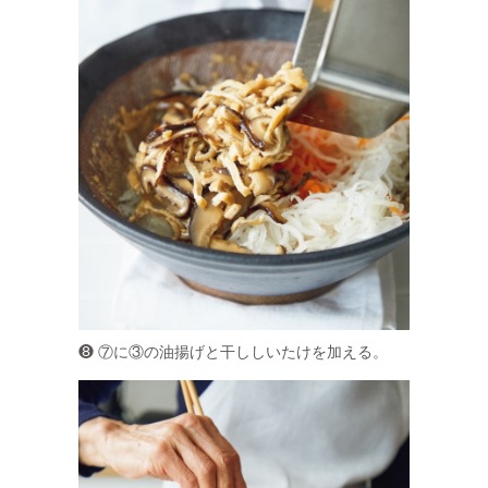
❽ ⑦に③の油揚げと干ししいたけを加える。