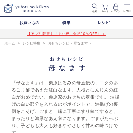
検索
カート
ログイン
MENU
お買いもの
特集
レシピ
【アプリ限定】「まな板」全品10％OFF！ ＞
ホーム
>
レシピ特集
>
おせちレシピ ＜母なます＞
おせちレシピ
母なます
「母なます」は、栗原はるみの母直伝の、コクのあ
るごま酢であえた紅白なます。大根とにんじんの紅
白がおめでたい、栗原家のおせちの定番です。 油揚
げの白い部分を入れるのがポイントで、油揚げの裏
側をこそげ、ごまと一緒に丁寧にすり鉢ですると、
まったりと濃厚なあえ衣になります。ごまがたっぷ
り、子どもも大人も好きなやさしく甘めの味つけで
す。