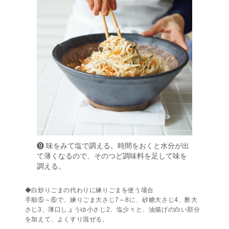
❾ 味をみて塩で調える。時間をおくと水分が出
て薄くなるので、そのつど調味料を足して味を
調える。
◆白炒りごまの代わりに練りごまを使う場合
手順⑤～⑥で、練りごま大さじ7～8に、砂糖大さじ4、酢大
さじ3、薄口しょうゆ小さじ2、塩少々と、油揚げの白い部分
を加えて、よくすり混ぜる。