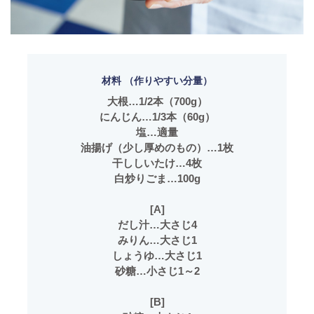
材料 （作りやすい分量）
大根…1/2本（700g）
にんじん…1/3本（60g）
塩…適量
油揚げ（少し厚めのもの）…1枚
干ししいたけ…4枚
白炒りごま…100g
[A]
だし汁…大さじ4
みりん…大さじ1
しょうゆ…大さじ1
砂糖…小さじ1～2
[B]