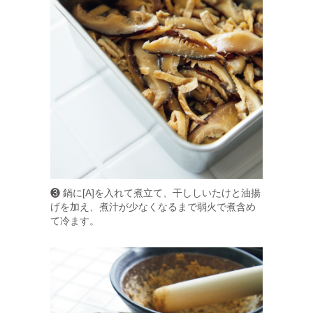
❸ 鍋に[A]を入れて煮立て、干ししいたけと油揚
げを加え、煮汁が少なくなるまで弱火で煮含め
て冷ます。