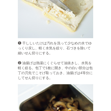
❶ 干ししいたけは汚れを洗って少なめの水でゆ
っくり戻し、軽く水気を絞り、石づきを除いて
細いせん切りにする。
❷ 油揚げは熱湯にくぐらせて油抜きし、水気を
軽く絞る。包丁で1枚に開き、中の白い部分は包
丁の刃先でこそげ取っておき、油揚げは4等分に
してせん切りにする。