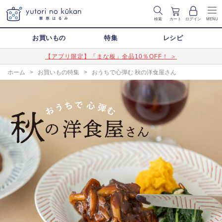
検索
カート
ログイン
MENU
お買いもの
特集
レシピ
【アプリ限定】「まな板」全品10％OFF！ ＞
ホーム
>
お買いもの特集
>
おうちで心弾む 秋の洋食屋さん