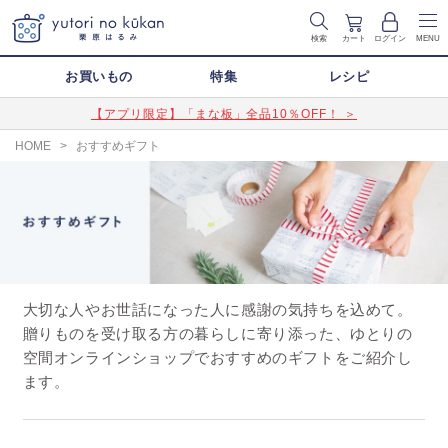
検索
カート
ログイン
MENU
お買いもの
特集
レシピ
【アプリ限定】「まな板」全品10％OFF！ ＞
HOME
>
おすすめギフト
大切な人やお世話になった人に感謝の気持ちを込めて。
贈りものを受け取る方の暮らしに寄り添った、ゆとりの
空間オンラインショップでおすすめのギフトをご紹介し
ます。