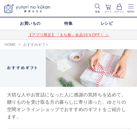
検索
カート
ログイン
MENU
お買いもの
特集
レシピ
【アプリ限定】「まな板」全品10％OFF！ ＞
HOME
>
おすすめギフト
大切な人やお世話になった人に感謝の気持ちを込めて。
贈りものを受け取る方の暮らしに寄り添った、ゆとりの
空間オンラインショップでおすすめのギフトをご紹介し
ます。