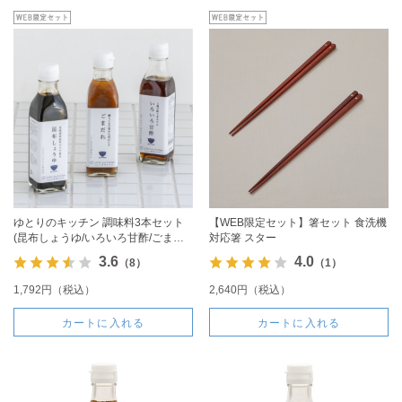
ゆとりのキッチン 調味料3本セット
【WEB限定セット】箸セット 食洗機
(昆布しょうゆ/いろいろ甘酢/ごまだ
対応箸 スター
れ)
3.6
4.0
（8）
（1）
1,792円（税込）
2,640円（税込）
カートに入れる
カートに入れる