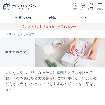
検索
カート
ログイン
MENU
お買いもの
特集
レシピ
【アプリ限定】「まな板」全品10％OFF！ ＞
HOME
>
おすすめギフト
大切な人やお世話になった人に感謝の気持ちを込めて。
贈りものを受け取る方の暮らしに寄り添った、ゆとりの
空間オンラインショップでおすすめのギフトをご紹介し
ます。