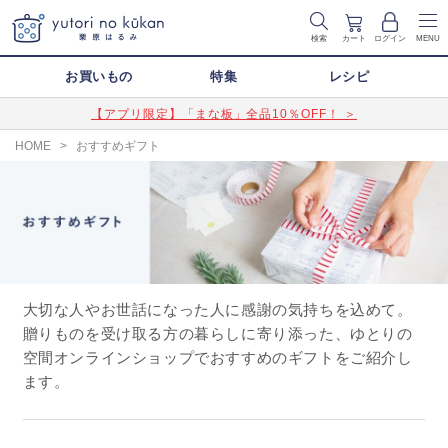
検索
カート
ログイン
MENU
お買いもの
特集
レシピ
【アプリ限定】「まな板」全品10％OFF！ ＞
HOME
>
おすすめギフト
大切な人やお世話になった人に感謝の気持ちを込めて。
贈りものを受け取る方の暮らしに寄り添った、ゆとりの
空間オンラインショップでおすすめのギフトをご紹介し
ます。